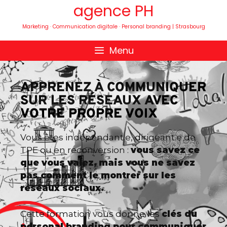
agence PH
Marketing · Communication digitale · Personal branding | Strasbourg
Menu
APPRENEZ À COMMUNIQUER
SUR LES RÉSEAUX AVEC
VOTRE PROPRE VOIX
Vous êtes indépendant.e, dirigeant.e de
TPE ou en reconversion :
vous savez ce
que vous valez, mais vous ne savez
pas comment le montrer sur les
réseaux sociaux.
Cette formation vous donne les
clés du
personal branding pour communiquer